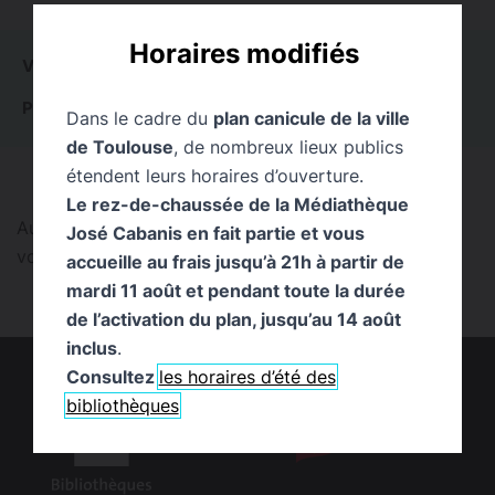
Horaires modifiés
VOIR TOUT
3
ACTUALITÉS
0
ÉVÉNEMENTS
0
PUBLICATIONS
1
PAGES
2
EXPOSITIONS
0
Dans le cadre du
plan canicule de la ville
de Toulouse
, de nombreux lieux publics
étendent leurs horaires d’ouverture.
Le rez-de-chaussée de la Médiathèque
Aucun résultat trouvé pour cette recherche. Pouvez-
José Cabanis en fait partie et vous
vous la reformuler ?
accueille au frais jusqu’à 21h à partir de
mardi 11 août et pendant toute la durée
de l’activation du plan, jusqu’au 14 août
inclus
.
Consultez
les horaires d’été des
bibliothèques
logo