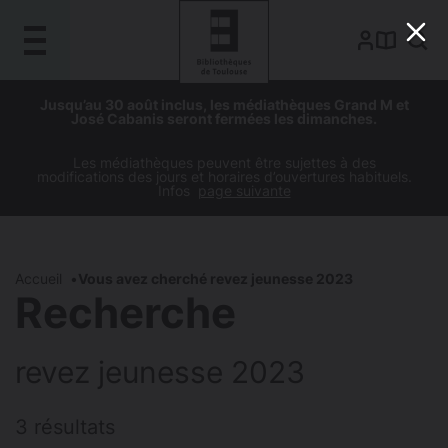
Gestion de vos préférences sur les cookies
Aller
Aller
Aller
Aller
Jusqu’au 30 août inclus, les médiathèques Grand M et
au
à
à
au
José Cabanis seront fermées les dimanches.
contenu
la
la
pied
principal
navigation
recherche
de
Les médiathèques peuvent être sujettes à des
modifications des jours et horaires d’ouvertures habituels.
page
Infos
page suivante
Accueil
Vous avez cherché revez jeunesse 2023
Recherche
revez jeunesse 2023
3 résultats