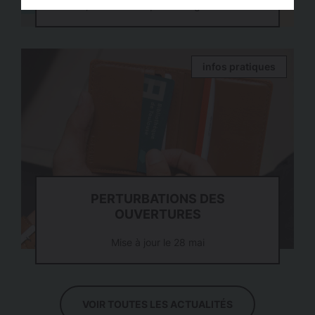
Cet été, les bibliothèques changent d’horaires
infos pratiques
PERTURBATIONS DES
OUVERTURES
Mise à jour le 28 mai
VOIR TOUTES LES ACTUALITÉS