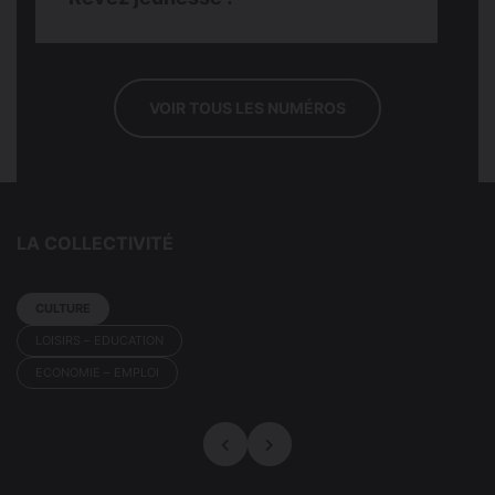
VOIR TOUS LES NUMÉROS
LA COLLECTIVITÉ
Filtrer par
CULTURE
type de
LOISIRS – EDUCATION
partenaire
ECONOMIE – EMPLOI