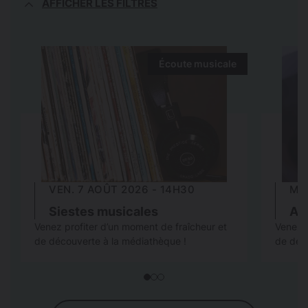
AFFICHER LES FILTRES
Écoute musicale
VEN. 7 AOÛT 2026 - 14H30
MER
Siestes musicales
Ap
Venez profiter d’un moment de fraîcheur et
Venez p
de découverte à la médiathèque !
de déc