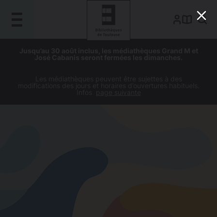
Gestion de vos préférences sur les cookies
Aller
Aller
Aller
Aller
Jusqu’au 30 août inclus, les médiathèques Grand M et
au
à
à
au
José Cabanis seront fermées les dimanches.
contenu
la
la
pied
principal
navigation
recherche
de
Les médiathèques peuvent être sujettes à des
modifications des jours et horaires d’ouvertures habituels.
page
Infos
page suivante