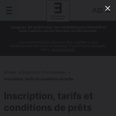
Gestion de vos préférences sur les cookies
Aller
Aller
Aller
Aller
Jusqu’au 30 août inclus, les médiathèques Grand M et
au
à
à
au
José Cabanis seront fermées les dimanches.
contenu
la
la
pied
principal
navigation
recherche
de
Les médiathèques peuvent être sujettes à des
modifications des jours et horaires d’ouvertures habituels.
page
Infos
page suivante
Accueil
Contacts et infos pratiques
Inscription, tarifs et conditions de prêts
Inscription, tarifs et
conditions de prêts