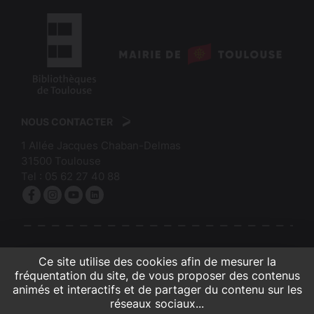
logo
:
logo
Mairie
:
de
NOUS CONTACTER
Bibliothèques
Toulouse
1 Allée Jacques Chaban-Delmas
de
31500
Toulouse
Toulouse
Tel :
05 62 27 40 88
Facebook
Instagram
YouTube
linkedin
S'INSCRIRE À LA NEWSLETTER
Ce site utilise des cookies afin de mesurer la
fréquentation du site, de vous proposer des contenus
animés et interactifs et de partager du contenu sur les
réseaux sociaux...
Contacts et infos pratiques
Crédits et mentions légales