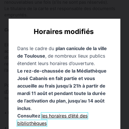
renouvelables une fois (s’ils ne sont pas réservés).
Le titulaire de la carte est responsable des documents
empruntés.
Carte collectivité Enfant ou Carte collectivité Adulte
Horaires modifiés
Elles s’adressent aux groupes d’enfants ou d’adultes
Dans le cadre du
plan canicule de la ville
accompagnés d’un médiateur qui s’inscrit dans un cycle
de Toulouse
, de nombreux lieux publics
d’accueil à la bibliothèque. Cette carte est sous la
étendent leurs horaires d’ouverture.
responsabilité de l’institution. Elle est gérée par
l’accompagnateur, qui doit la présenter à chaque visite.
Le rez-de-chaussée de la Médiathèque
José Cabanis en fait partie et vous
Pour s’inscrire , il suffit de remplir le
formulaire
accueille au frais jusqu’à 21h à partir de
d’inscription
et de présenter les pièces justificatives
mardi 11 août et pendant toute la durée
suivantes :
de l’activation du plan, jusqu’au 14 août
inclus
.
• Une pièce d’identité
Consultez
les horaires d’été des
bibliothèques
• Un justificatif de votre activité professionnelle ou