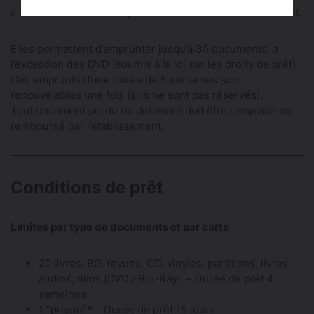
à défaut un certificat signé du directeur de l’établissement.
Elles permettent d’emprunter jusqu’à 35 documents, à
l’exception des DVD (soumis à la loi sur les droits de prêt).
Ces emprunts d’une durée de 5 semaines sont
renouvelables une fois (s’ils ne sont pas réservés).
Tout document perdu ou détérioré doit être remplacé ou
remboursé par l’établissement.
Conditions de prêt
Limites par type de documents et par carte
20 livres, BD, revues, CD, vinyles, partitions, livres
audios, films (DVD / Blu-Ray) – Durée de prêt 4
semaines
1 “presto”* – Durée de prêt 15 jours