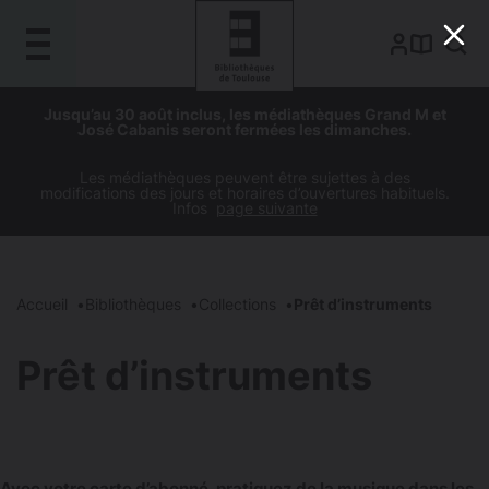
Gestion de vos préférences sur les cookies
Aller
Aller
Aller
Aller
Jusqu’au 30 août inclus, les médiathèques Grand M et
au
à
à
au
José Cabanis seront fermées les dimanches.
contenu
la
la
pied
principal
navigation
recherche
de
Les médiathèques peuvent être sujettes à des
modifications des jours et horaires d’ouvertures habituels.
page
Infos
page suivante
Accueil
Bibliothèques
Collections
Prêt d’instruments
Prêt d’instruments
Avec votre carte d’abonné, pratiquez de la musique dans les