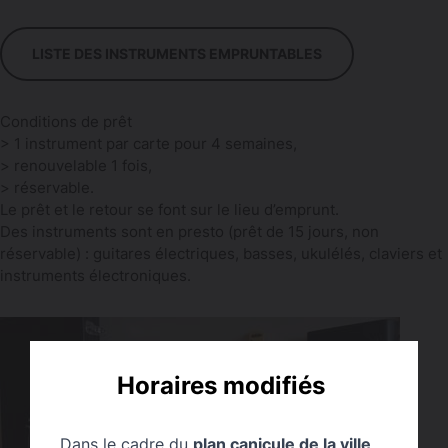
LISTE DES INSTRUMENTS EMPRUNTABLES
Conditions de prêt
> 1 instrument par carte pour 4 semaines,
> renouvelable 1 fois,
> réservable.
Le prêt et le retour se font sur le lieu d’emprunt.
Des instruments sont en presto (prêt de 15 jours, non
réservable) : guitares électriques, basses, ukulélés, claviers et
instruments électroniques.
Horaires modifiés
Dans le cadre du
plan canicule de la ville