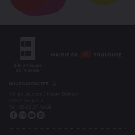
logo
:
logo
Mairie
:
de
NOUS CONTACTER
Bibliothèques
Toulouse
1 Allée Jacques Chaban-Delmas
de
31500
Toulouse
Toulouse
Tel :
05 62 27 40 88
Facebook
Instagram
YouTube
linkedin