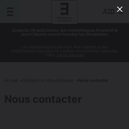
Gestion de vos préférences sur les cookies
Aller
Aller
Aller
Aller
Jusqu’au 30 août inclus, les médiathèques Grand M et
au
à
à
au
José Cabanis seront fermées les dimanches.
contenu
la
la
pied
principal
navigation
recherche
de
Les médiathèques peuvent être sujettes à des
modifications des jours et horaires d’ouvertures habituels.
page
Infos
page suivante
Accueil
Contacts et infos pratiques
Nous contacter
Nous contacter