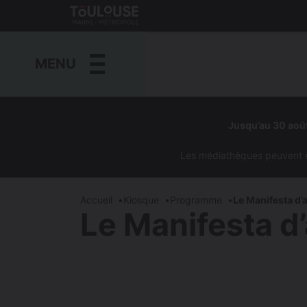
Gestion de vos préférences sur les cookies
Toulouse
métropole
MENU
Aller
au
Jusqu’au 30 août
contenu
principal
Les médiathèques peuvent êtr
Accueil
Kiosque
Programme
Le Manifesta d’a
Le Manifesta d’