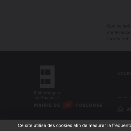
Que ce soit
conférences…
forcément 
NOUS
logo
:
S
logo
Bibliothèques
:
de
Ce site utilise des cookies afin de mesurer la fréquent
Mairie
Toulouse