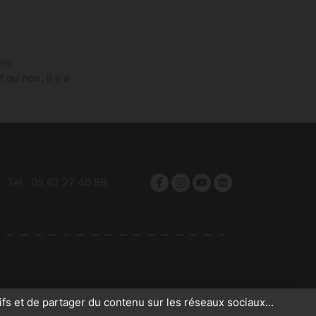
des
 ou non, il y a
Tel :
05 62 27 40 88
Facebook
Instagram
YouTube
linkedin
ifs et de partager du contenu sur les réseaux sociaux...