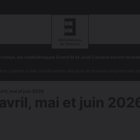
Aller
Aller
à
à
 inclus, les médiathèques Grand M et José Cabanis seront fermé
la
la
navigation
recherc
e sujettes à des modifications des jours et horaires d’ouvertures h
vril, mai et juin 2026
avril, mai et juin 202