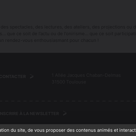
 des spectacles, des lectures, des ateliers, des projections ou 
 que ce soit de l’actu ou de l’onirisme… que ce soit participatif
un rendez-vous enthousiasmant pour chacun !
1 Allée Jacques Chaban-Delmas
 CONTACTER
31500
Toulouse
'INSCRIRE À LA NEWSLETTER
ation du site, de vous proposer des contenus animés et interact