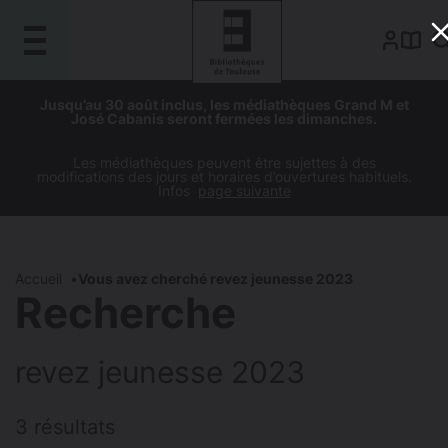
Gestion de vos préférences sur les cookies
Aller
Aller
Aller
Aller
Jusqu’au 30 août inclus, les médiathèques Grand M et
au
à
à
au
José Cabanis seront fermées les dimanches.
contenu
la
la
pied
principal
navigation
recherche
de
Les médiathèques peuvent être sujettes à des
modifications des jours et horaires d’ouvertures habituels.
page
Infos
page suivante
Accueil
Vous avez cherché revez jeunesse 2023
Recherche
revez jeunesse 2023
3 résultats