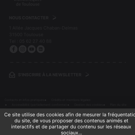
:
logo
Mairie
:
de
NOUS CONTACTER
Bibliothèques
Toulouse
1 Allée Jacques Chaban-Delmas
de
31500
Toulouse
Toulouse
Tel :
05 62 27 40 88
Facebook
Instagram
YouTube
linkedin
S'INSCRIRE À LA NEWSLETTER
Contacts et infos pratiques
Crédits et mentions légales
Accessibilité (partiellement conforme)
Gestion des cookies
Plan du site
Ce site utilise des cookies afin de mesurer la fréquentati
du site, de vous proposer des contenus animés et
interactifs et de partager du contenu sur les réseaux
sociaux...