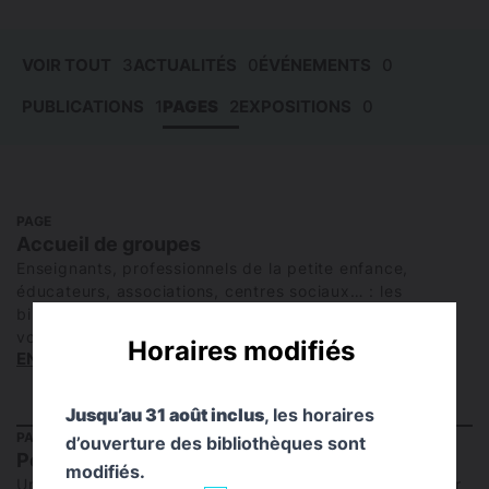
VOIR TOUT
3
ACTUALITÉS
0
ÉVÉNEMENTS
0
PUBLICATIONS
1
PAGES
2
EXPOSITIONS
0
PAGE
Accueil de groupes
Enseignants, professionnels de la petite enfance,
éducateurs, associations, centres sociaux… : les
bibliothèques de Toulouse vous accueillent et peuvent
vous offrir un abonnement et une offre spécifique.
Horaires modifiés
EN SAVOIR PLUS
Jusqu’au 31 août inclus
, les horaires
PAGE
d’ouverture des bibliothèques sont
Podcast La Midinale
modifiés.
Une émission radio en direct « La Midinale » animée par