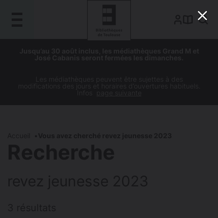
Gestion de vos préférences sur les cookies
Aller
Aller
Aller
Aller
Jusqu’au 30 août inclus, les médiathèques Grand M et
au
à
à
au
José Cabanis seront fermées les dimanches.
contenu
la
la
pied
principal
navigation
recherche
de
Les médiathèques peuvent être sujettes à des
modifications des jours et horaires d’ouvertures habituels.
page
Infos
page suivante
Accueil
Vous avez cherché revez jeunesse 2023
Recherche
revez jeunesse 2023
3 résultats