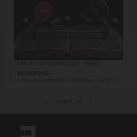
DIM. 20 SEPTEMBRE 2026 - 11H00
BOOKPONG
Les Journées européennes du patrimoine - JEP 2026
p
1
2
3
4
5
6
…
28
Page
Page
Page
Page
Page
Page
Page
Page
Page
précédente
suivante
a
g
i