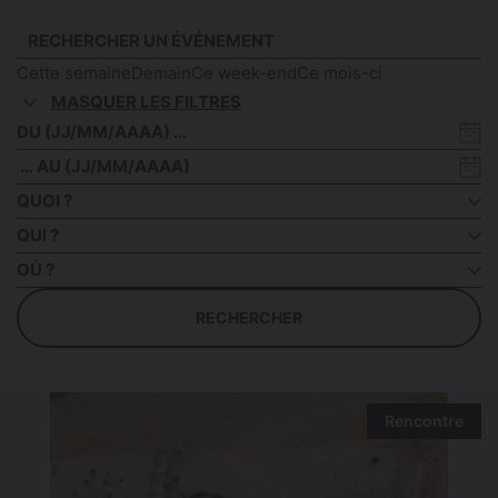
Cette semaine
Demain
Ce week-end
Ce mois-ci
MASQUER LES FILTRES
Date
de
Date
début
de
QUOI ?
fin
QUI ?
OÙ ?
RECHERCHER
Rencontre