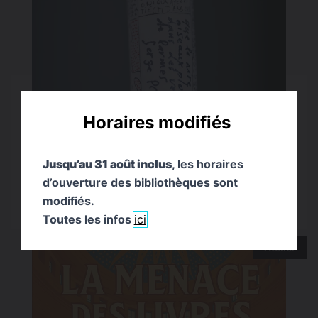
Horaires modifiés
19 → 20 SEPTEMBRE 2026
Jusqu’au 31 août inclus
, les horaires
LA PAROLE DES BÂTONS, EXPOSITION
d’ouverture des bibliothèques sont
PERMANENTE DE SERGE PEY
modifiés.
Les Journées européennes du patrimoine - JEP 2026
Toutes les infos
ici
Atelier