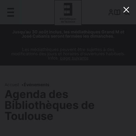
Gestion de vos préférences sur les cookies
Aller
Aller
Aller
Aller
Jusqu’au 30 août inclus, les médiathèques Grand M et
au
à
à
au
José Cabanis seront fermées les dimanches.
contenu
la
la
pied
principal
navigation
recherche
de
Les médiathèques peuvent être sujettes à des
modifications des jours et horaires d’ouvertures habituels.
page
Infos
page suivante
Accueil
Événements
Agenda des
Bibliothèques de
Toulouse