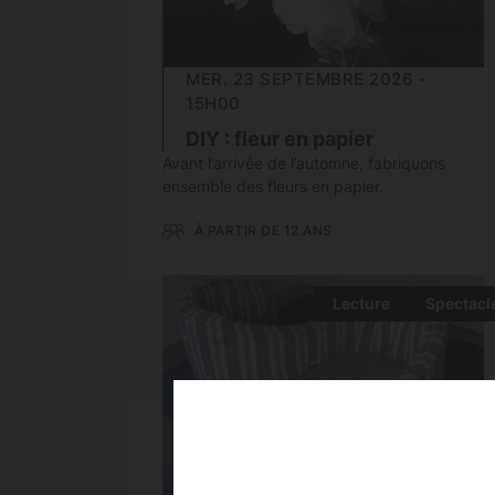
MER. 23 SEPTEMBRE 2026 -
15H00
DIY : fleur en papier
Avant l’arrivée de l’automne, fabriquons
ensemble des fleurs en papier.
À PARTIR DE 12 ANS
Lecture
Spectacl