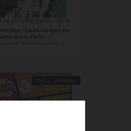
U. 24 SEPTEMBRE 2026 - 18H00
sticides – Leurs ravages sur
 santé des enfants
’actualité - Quinzaine littéraire
Club
Rencontre