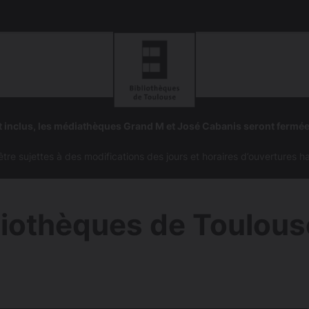
Aller
Aller
à
à
 inclus, les médiathèques Grand M et José Cabanis seront fermé
la
la
navigation
recherc
e sujettes à des modifications des jours et horaires d’ouvertures h
liothèques de Toulous