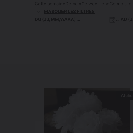
Cette semaine
Demain
Ce week-end
Ce mois-ci
MASQUER LES FILTRES
Date
Date
de
de
début
fin
Atelie