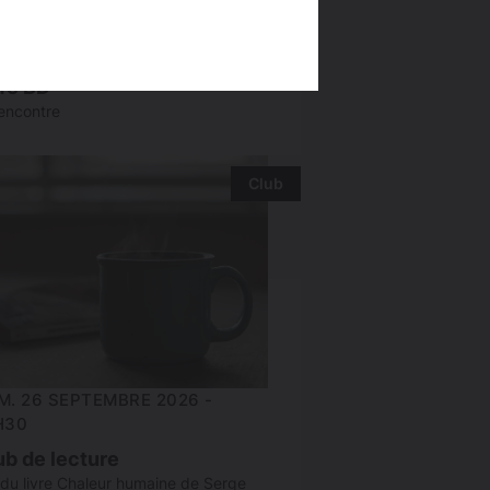
M. 26 SEPTEMBRE 2026 -
H00
fé BD
rencontre
Club
M. 26 SEPTEMBRE 2026 -
H30
ub de lecture
 du livre Chaleur humaine de Serge