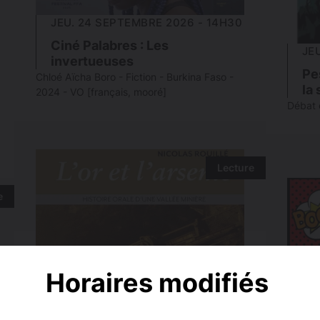
JEU. 24 SEPTEMBRE 2026 - 14H30
Ciné Palabres : Les
JE
invertueuses
Pe
Chloé Aïcha Boro - Fiction - Burkina Faso -
la
2024 - VO [français, mooré]
Débat d
Lecture
e
Horaires modifiés
VEN. 25 SEPTEMBRE 2026 - 18H00