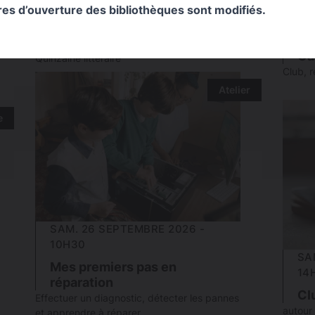
ires d’ouverture des bibliothèques sont modifiés.
Histoire de Mines et mine à
SA
histoires
11
Lecture chorale par Nicolas Rouillé -
Ca
Quinzaine littéraire
Club, 
Atelier
e
SAM. 26 SEPTEMBRE 2026 -
10H30
SA
Mes premiers pas en
14
réparation
Cl
Effectuer un diagnostic, détecter les pannes
autour
et apprendre à réparer