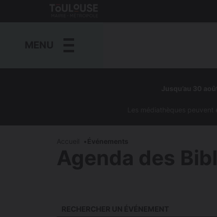
Gestion de vos préférences sur les cookies
Toulouse
métropole
MENU
Aller
au
Jusqu’au 30 août
contenu
principal
Les médiathèques peuvent êtr
Accueil
Événements
Agenda des Bib