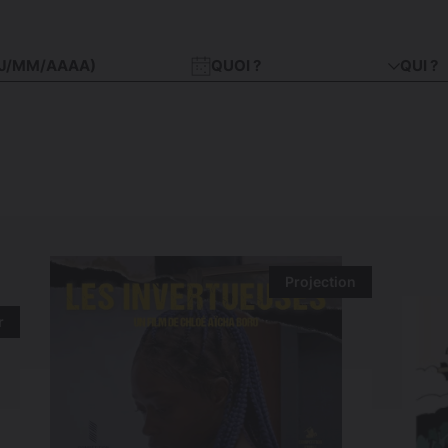
QUOI ?
QUI ?
Projection
r