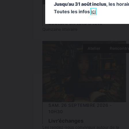
Jusqu’au 31 août inclus
, les hora
VEN. 25 SEPTEMBRE 2026 -
Toutes les infos
ici
16H00
Lecture en tête à tête
Quinzaine littéraire
Atelier
Rencontr
SAM. 26 SEPTEMBRE 2026 -
10H30
Livr’échanges
Les rendez-vous conviviaux autour de la