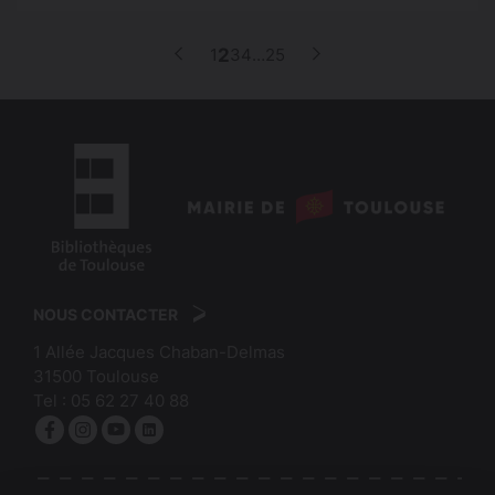
p
1
2
3
4
…
25
Page
Page
Page
Page
Page
Page
Page
précédente
suivante
a
g
i
n
a
logo
t
:
logo
i
Mairie
:
de
NOUS CONTACTER
o
Bibliothèques
Toulouse
1 Allée Jacques Chaban-Delmas
n
de
31500
Toulouse
Toulouse
Tel :
05 62 27 40 88
Facebook
Instagram
YouTube
linkedin