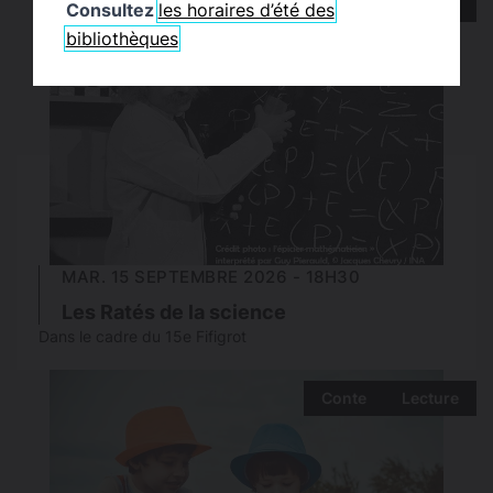
Conférence
Consultez
les horaires d’été des
bibliothèques
MAR. 15 SEPTEMBRE 2026 - 18H30
Les Ratés de la science
Dans le cadre du 15e Fifigrot
Conte
Lecture