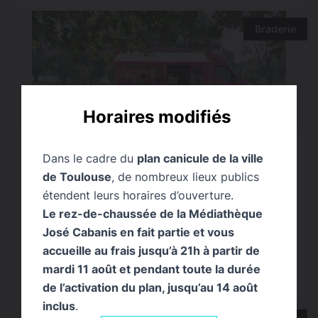
Braderie
Horaires modifiés
Dans le cadre du
plan canicule de la ville
de Toulouse
, de nombreux lieux publics
étendent leurs horaires d’ouverture.
DIM. 13 SEPTEMBRE 2026 - 08H00
Le rez-de-chaussée de la Médiathèque
José Cabanis en fait partie et vous
Le bus N°3 au vide-greniers de La
Bouillonnante
accueille au frais jusqu’à 21h à partir de
une atmosphère festive à laquelle contribue la
mardi 11 août et pendant toute la durée
Médiathèque Serveyrolle
de l’activation du plan, jusqu’au 14 août
inclus
.