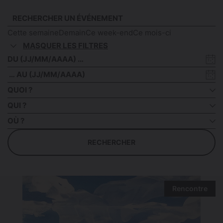
Cette semaine
Demain
Ce week-end
Ce mois-ci
MASQUER LES FILTRES
Date
de
Date
début
de
QUOI ?
fin
QUI ?
OÙ ?
RECHERCHER
Rencontre