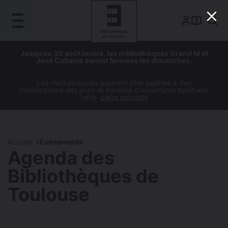
Gestion de vos préférences sur les cookies
Aller
Aller
Aller
Aller
Jusqu’au 30 août inclus, les médiathèques Grand M et
au
à
à
au
José Cabanis seront fermées les dimanches.
contenu
la
la
pied
principal
navigation
recherche
de
Les médiathèques peuvent être sujettes à des
modifications des jours et horaires d’ouvertures habituels.
page
Infos
page suivante
Accueil
Événements
Agenda des
Bibliothèques de
Toulouse