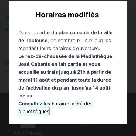
Horaires modifiés
VOIR TOUT
0
ACTUALITÉS
0
ÉVÉNEMENTS
0
PUBLICATIONS
0
PAGES
0
EXPOSITIONS
0
Dans le cadre du
plan canicule de la ville
de Toulouse
, de nombreux lieux publics
étendent leurs horaires d’ouverture.
Le rez-de-chaussée de la Médiathèque
Aucun résultat trouvé pour cette recherche. Pouvez-
José Cabanis en fait partie et vous
vous la reformuler ?
accueille au frais jusqu’à 21h à partir de
mardi 11 août et pendant toute la durée
de l’activation du plan, jusqu’au 14 août
inclus
.
Consultez
les horaires d’été des
bibliothèques
logo