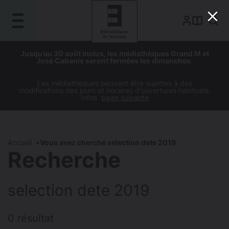
Gestion de vos préférences sur les cookies
Aller
Aller
Aller
Aller
Jusqu’au 30 août inclus, les médiathèques Grand M et
au
à
à
au
José Cabanis seront fermées les dimanches.
contenu
la
la
pied
principal
navigation
recherche
de
Les médiathèques peuvent être sujettes à des
modifications des jours et horaires d’ouvertures habituels.
page
Infos
page suivante
Accueil
Vous avez cherché selection dete 2019
Recherche
selection dete 2019
0 résultat