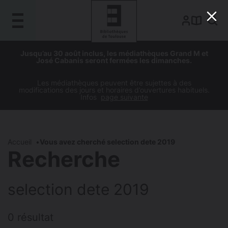
Gestion de vos préférences sur les cookies
Aller
Aller
Aller
Aller
Jusqu’au 30 août inclus, les médiathèques Grand M et
au
à
à
au
José Cabanis seront fermées les dimanches.
contenu
la
la
pied
principal
navigation
recherche
de
Les médiathèques peuvent être sujettes à des
modifications des jours et horaires d’ouvertures habituels.
page
Infos
page suivante
Accueil
Vous avez cherché selection dete 2019
Recherche
selection dete 2019
0 résultat