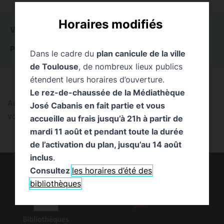
Horaires modifiés
VOIR TOUT
0
ACTUALITÉS
0
ÉVÉNEMENTS
0
PUBLICATIONS
0
PAGES
0
EXPOSITIONS
0
Dans le cadre du
plan canicule de la ville
de Toulouse
, de nombreux lieux publics
étendent leurs horaires d’ouverture.
Le rez-de-chaussée de la Médiathèque
Aucun résultat trouvé pour cette recherche. Pouvez-
José Cabanis en fait partie et vous
vous la reformuler ?
accueille au frais jusqu’à 21h à partir de
mardi 11 août et pendant toute la durée
de l’activation du plan, jusqu’au 14 août
inclus
.
Consultez
les horaires d’été des
bibliothèques
logo