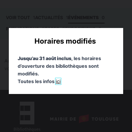
VOIR TOUT
1
ACTUALITÉS
1
ÉVÉNEMENTS
0
PUBLICATIONS
0
PAGES
0
EXPOSITIONS
0
Horaires modifiés
Jusqu’au 31 août inclus
, les horaires
Aucun résultat trouvé pour cette recherche. Pouvez-
d’ouverture des bibliothèques sont
vous la reformuler ?
modifiés.
Toutes les infos
ici
logo