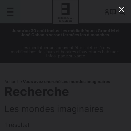
Gestion de vos préférences sur les cookies
Aller
Aller
Aller
Aller
Jusqu’au 30 août inclus, les médiathèques Grand M et
au
à
à
au
José Cabanis seront fermées les dimanches.
contenu
la
la
pied
principal
navigation
recherche
de
Les médiathèques peuvent être sujettes à des
modifications des jours et horaires d’ouvertures habituels.
page
Infos
page suivante
Accueil
Vous avez cherché Les mondes imaginaires
Recherche
Les mondes imaginaires
1 résultat