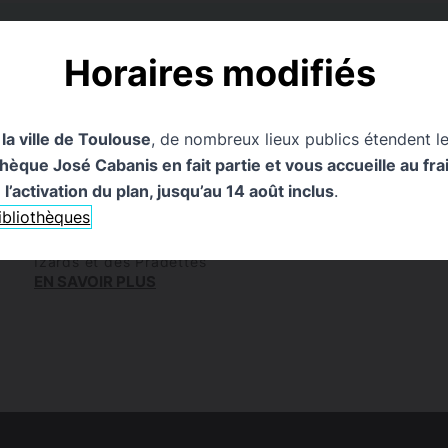
EMENTS
0
PUBLICATIONS
0
PAGES
0
EXPOSITI
Horaires modifiés
 la ville de Toulouse
, de nombreux lieux publics étendent le
que José Cabanis en fait partie et vous accueille au frais
l’activation du plan, jusqu’au 14 août inclus
.
ARTICLE
bibliothèques
Les mondes imaginaires d’Ilya Green
Du mercredi 12 novembre au samedi 13 décembre Médi
Izards et des Pradettes
EN SAVOIR PLUS