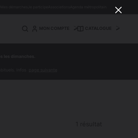
Mes démarches
Je participe
Associations
Agenda métropolitain
MON COMPTE
CATALOGUE
Aller
au
es les dimanches.
pied
he
de
abituels. Infos
page suivante
page
1 résultat