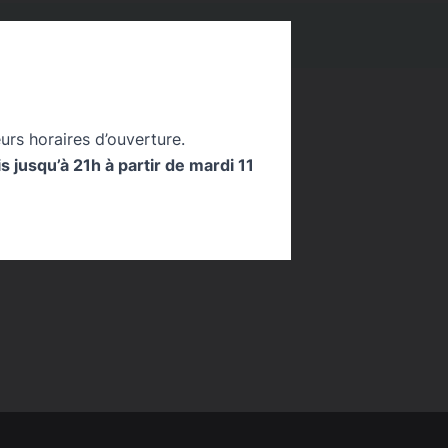
ONS
0
urs horaires d’ouverture.
 jusqu’à 21h à partir de mardi 11
athèques Grand M, des