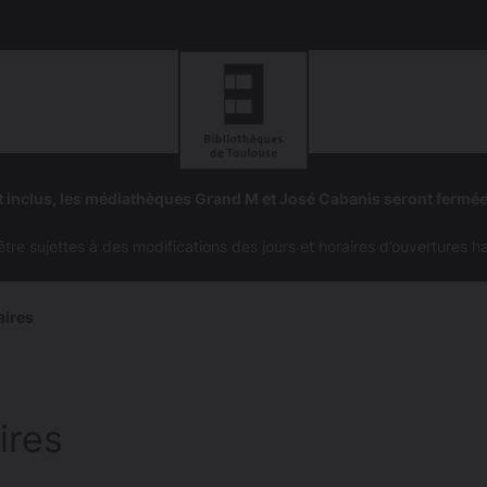
Aller
Aller
à
à
 inclus, les médiathèques Grand M et José Cabanis seront fermé
la
la
navigation
recherc
e sujettes à des modifications des jours et horaires d’ouvertures h
aires
ires