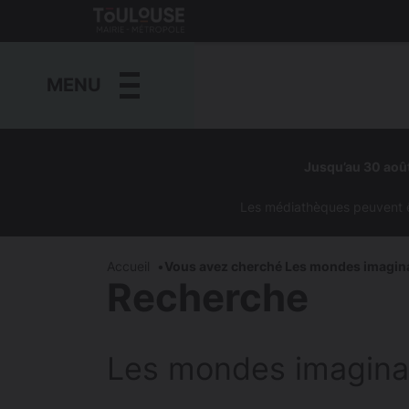
Gestion de vos préférences sur les cookies
Toulouse
métropole
MENU
Aller
au
Jusqu’au 30 août
contenu
principal
Les médiathèques peuvent êtr
Accueil
Vous avez cherché Les mondes imagin
Recherche
Les mondes imagina