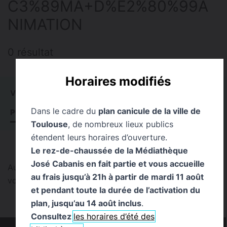
C3%89MA+D%E2%80%99A
NIMATION
0 résultat
Horaires modifiés
VOIR TOUT
0
ACTUALITÉS
0
ÉVÉNEMENTS
0
Dans le cadre du
plan canicule de la ville de
PUBLICATIONS
0
PAGES
0
EXPOSITIONS
0
Toulouse
, de nombreux lieux publics
étendent leurs horaires d’ouverture.
Le rez-de-chaussée de la Médiathèque
José Cabanis en fait partie et vous accueille
Aucun résultat trouvé pour cette recherche. Pouvez-
au frais jusqu’à 21h à partir de mardi 11 août
vous la reformuler ?
et pendant toute la durée de l’activation du
plan, jusqu’au 14 août inclus
.
Consultez
les horaires d’été des