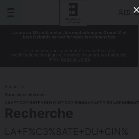
Gestion de vos préférences sur les cookies
Aller
Aller
Aller
Aller
Jusqu’au 30 août inclus, les médiathèques Grand M et
au
à
à
au
José Cabanis seront fermées les dimanches.
contenu
la
la
pied
principal
navigation
recherche
de
Les médiathèques peuvent être sujettes à des
modifications des jours et horaires d’ouvertures habituels.
page
Infos
page suivante
Accueil
Vous avez cherché
LA+F%C3%8ATE+DU+CIN%C3%89MA+D%E2%80%99ANIMAT
Recherche
LA+F%C3%8ATE+DU+CIN%