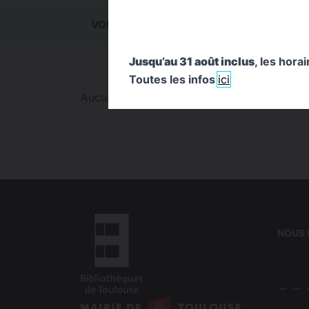
VOIR TOUT
0
ACTUALITÉS
0
ÉVÉ
Jusqu’au 31 août inclus
, les hora
Toutes les infos
ici
Aucun résultat trouvé pour cette recherche
NOUS
logo