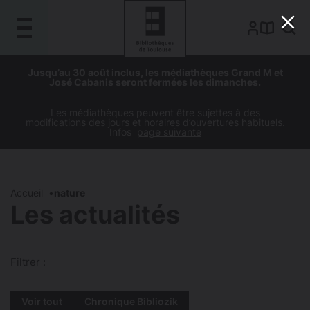
Gestion de vos préférences sur les cookies
Aller
Aller
Aller
Aller
Jusqu’au 30 août inclus, les médiathèques Grand M et
au
à
à
au
José Cabanis seront fermées les dimanches.
contenu
la
la
pied
principal
navigation
recherche
de
Les médiathèques peuvent être sujettes à des
modifications des jours et horaires d’ouvertures habituels.
page
Infos
page suivante
Accueil
nature
Les actualités
Filtrer :
Voir tout
Chronique Bibliozik