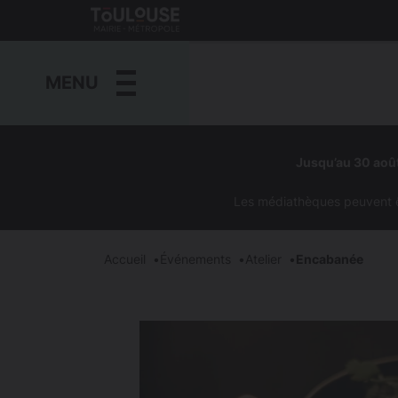
Gestion de vos préférences sur les cookies
Toulouse
métropole
MENU
Aller
au
Jusqu’au 30 août
contenu
principal
Les médiathèques peuvent êtr
Accueil
Événements
Atelier
Encabanée