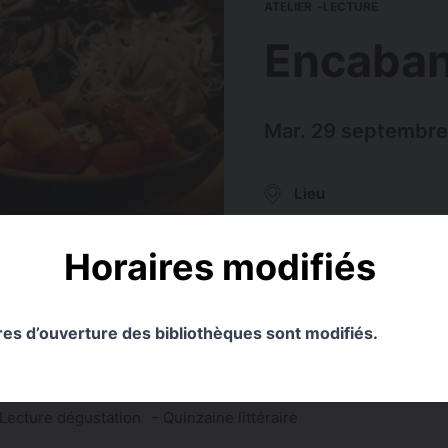
ATELIER
LECTURE
Encaba
Mar. 29 septembre
Lieu
Bibliothèque Pont des
Demoiselles
Horaires modifiés
ires d’ouverture des bibliothèques sont modifiés.
Lecture dégustation - Quinzaine littéraire