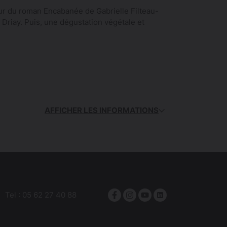
r du roman Encabanée de Gabrielle Filteau-
Driay. Puis, une dégustation végétale et
AFFICHER LES INFORMATIONS
Tel :
05 62 27 40 88
Facebook
Instagram
YouTube
linkedin