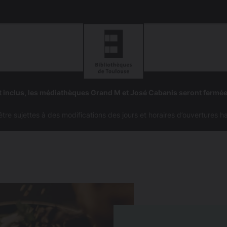
Aller
Aller
à
à
 inclus, les médiathèques Grand M et José Cabanis seront fermé
la
la
navigation
recherc
e sujettes à des modifications des jours et horaires d’ouvertures h