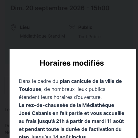
Dim. 20 septembre 2026 - 15h00
Lieu
Public
Médiathèque Grand M
Tout Public
Horaires modifiés
Dans le cadre du
plan canicule de la ville de
HORAIRES
Toulouse
, de nombreux lieux publics
étendent leurs horaires d’ouverture.
Le rez-de-chaussée de la Médiathèque
Lecture-concert par Nathalie Vinot - Quinzaine littéraire
José Cabanis en fait partie et vous accueille
au frais jusqu’à 21h à partir de mardi 11 août
Dimanche 20 septembre à 15h
et pendant toute la durée de l’activation du
Né à Tripoli en 1952, Ashur Etwebi est une figure majeure
plan, jusqu’au 14 août inclus
.