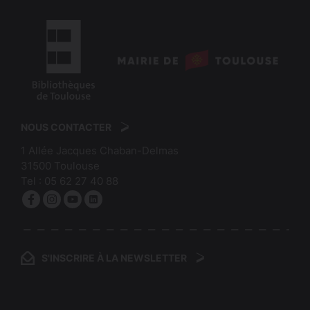
logo
:
logo
Mairie
:
de
NOUS CONTACTER
Bibliothèques
Toulouse
1 Allée Jacques Chaban-Delmas
de
31500
Toulouse
Toulouse
Tel :
05 62 27 40 88
Facebook
Instagram
YouTube
linkedin
S'INSCRIRE À LA NEWSLETTER