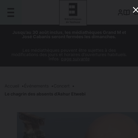
Gestion de vos préférences sur les cookies
Aller
Aller
Aller
Aller
Jusqu’au 30 août inclus, les médiathèques Grand M et
au
à
à
au
José Cabanis seront fermées les dimanches.
contenu
la
la
pied
principal
navigation
recherche
de
Les médiathèques peuvent être sujettes à des
modifications des jours et horaires d’ouvertures habituels.
page
Infos
page suivante
Accueil
Événements
Concert
Le chagrin des absents d’Ashur Etwebi