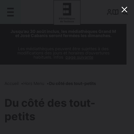
Gestion de vos préférences sur les cookies
Aller
Aller
Aller
Aller
Jusqu’au 30 août inclus, les médiathèques Grand M
au
à
à
au
et José Cabanis seront fermées les dimanches.
contenu
la
la
pied
principal
navigation
recherche
de
Les médiathèques peuvent être sujettes à des
modifications des jours et horaires d’ouvertures
page
habituels. Infos
page suivante
Accueil
Hors Menu
Du côté des tout-petits
Du côté des tout-
petits