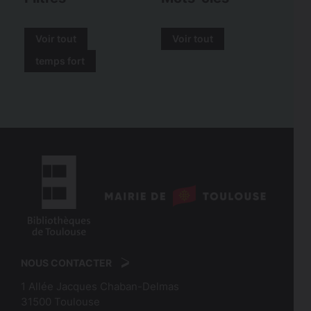
Voir tout
Voir tout
temps fort
logo
:
logo
Mairie
:
de
NOUS CONTACTER
Bibliothèques
Toulouse
1 Allée Jacques Chaban-Delmas
de
31500
Toulouse
Toulouse