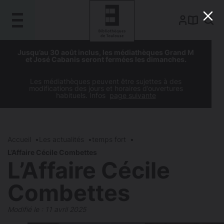
Gestion de vos préférences sur les cookies
Aller
Aller
Aller
Aller
Jusqu’au 30 août inclus, les médiathèques Grand M
au
à
à
au
et José Cabanis seront fermées les dimanches.
contenu
la
la
pied
principal
navigation
recherche
de
Les médiathèques peuvent être sujettes à des
modifications des jours et horaires d’ouvertures
page
habituels. Infos
page suivante
Accueil
Les actualités
temps fort
L’Affaire Cécile Combettes
L’Affaire Cécile
Combettes
Modifié le :
11 avril 2025