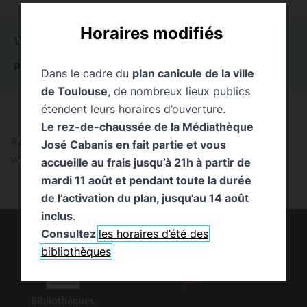
Horaires modifiés
VOIR TOUT
0
ACTUALITÉS
0
ÉVÉNEMENTS
0
PUBLICATIONS
0
PAGES
0
EXPOSITIONS
0
Dans le cadre du
plan canicule de la ville
de Toulouse
, de nombreux lieux publics
étendent leurs horaires d’ouverture.
Le rez-de-chaussée de la Médiathèque
Aucun résultat trouvé pour cette recherche. Pouvez-
José Cabanis en fait partie et vous
vous la reformuler ?
accueille au frais jusqu’à 21h à partir de
mardi 11 août et pendant toute la durée
de l’activation du plan, jusqu’au 14 août
inclus
.
Consultez
les horaires d’été des
bibliothèques
logo