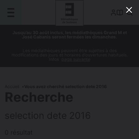
Gestion de vos préférences sur les cookies
Aller
Aller
Aller
Aller
Jusqu’au 30 août inclus, les médiathèques Grand M et
au
à
à
au
José Cabanis seront fermées les dimanches.
contenu
la
la
pied
principal
navigation
recherche
de
Les médiathèques peuvent être sujettes à des
modifications des jours et horaires d’ouvertures habituels.
page
Infos
page suivante
Accueil
Vous avez cherché selection dete 2016
Recherche
selection dete 2016
0 résultat