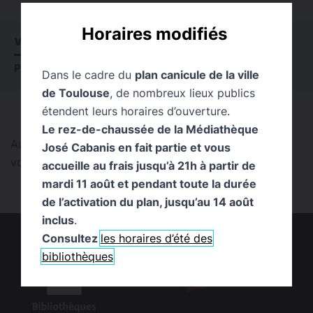
Horaires modifiés
VOIR TOUT
0
ACTUALITÉS
0
ÉVÉNEMENTS
0
PUBLICATIONS
0
PAGES
0
EXPOSITIONS
0
Dans le cadre du
plan canicule de la ville
de Toulouse
, de nombreux lieux publics
étendent leurs horaires d’ouverture.
Le rez-de-chaussée de la Médiathèque
Aucun résultat trouvé pour cette recherche. Pouvez-
José Cabanis en fait partie et vous
vous la reformuler ?
accueille au frais jusqu’à 21h à partir de
mardi 11 août et pendant toute la durée
de l’activation du plan, jusqu’au 14 août
inclus
.
Consultez
les horaires d’été des
bibliothèques
logo