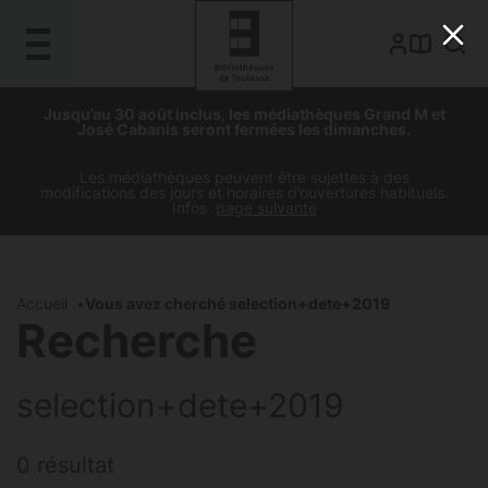
Gestion de vos préférences sur les cookies
Aller
Aller
Aller
Aller
Jusqu’au 30 août inclus, les médiathèques Grand M et
au
à
à
au
José Cabanis seront fermées les dimanches.
contenu
la
la
pied
principal
navigation
recherche
de
Les médiathèques peuvent être sujettes à des
modifications des jours et horaires d’ouvertures habituels.
page
Infos
page suivante
Accueil
Vous avez cherché selection+dete+2019
Recherche
selection+dete+2019
0 résultat