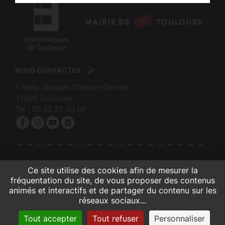
logo
:
logo
Mairie
:
de
NOUS CONTACTER
Bibliothèques
Toulouse
1 Allée Jacques Chaban-Delmas
de
31500
Toulouse
Toulouse
Tel :
05 62 27 40 88
Facebook
Instagram
YouTube
linkedin
S'INSCRIRE À LA NEWSLETTER
Ce site utilise des cookies afin de mesurer la
fréquentation du site, de vous proposer des contenus
animés et interactifs et de partager du contenu sur les
réseaux sociaux...
Contacts et infos pratiques
Crédits et mentions légales
Accessibilité (partiellement conforme)
Gestion des cookies
Plan du site
Tout accepter
Tout refuser
Personnaliser