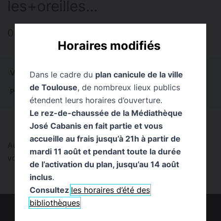
les+oreilles...
0 résultat
Horaires modifiés
VOIR TOUT
0
ACTUALITÉS
0
ÉVÉNEMENTS
0
Dans le cadre du
plan canicule de la ville
de Toulouse
, de nombreux lieux publics
PUBLICATIONS
0
PAGES
0
EXPOSITIONS
0
étendent leurs horaires d’ouverture.
Le rez-de-chaussée de la Médiathèque
José Cabanis en fait partie et vous
accueille au frais jusqu’à 21h à partir de
Aucun résultat trouvé pour cette recherche. Pouvez-
mardi 11 août et pendant toute la durée
vous la reformuler ?
de l’activation du plan, jusqu’au 14 août
inclus
.
Consultez
les horaires d’été des
bibliothèques