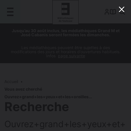
Gestion de vos préférences sur les cookies
Aller
Aller
Aller
Aller
Jusqu’au 30 août inclus, les médiathèques Grand M et
au
à
à
au
José Cabanis seront fermées les dimanches.
contenu
la
la
pied
principal
navigation
recherche
de
Les médiathèques peuvent être sujettes à des
modifications des jours et horaires d’ouvertures habituels.
page
Infos
page suivante
Accueil
Vous avez cherché
Ouvrez+grand+les+yeux+et+les+oreilles...
Recherche
Ouvrez+grand+les+yeux+et+