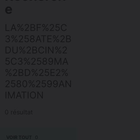
e
LA%2BF%25C
3%258ATE%2B
DU%2BCIN%2
5C3%2589MA
%2BD%25E2%
2580%2599AN
IMATION
0 résultat
VOIR TOUT
0