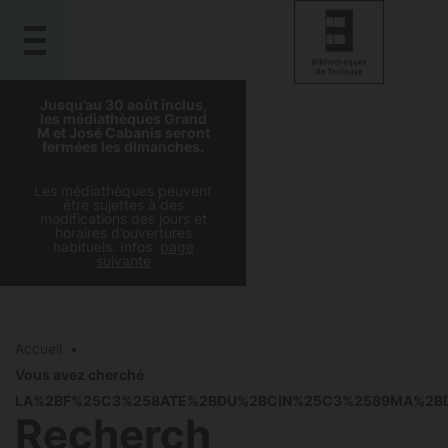
Gestion de vos préférences sur les cookies
Aller
Aller
Aller
Aller
Jusqu’au 30 août inclus,
au
à
à
au
les médiathèques Grand
contenu
M et José Cabanis seront
la
la
pied
fermées les dimanches.
principal
navigation
recherche
de
page
Les médiathèques peuvent
être sujettes à des
modifications des jours et
horaires d’ouvertures
habituels. Infos
page
suivante
Accueil
Vous avez cherché
LA%2BF%25C3%258ATE%2BDU%2BCIN%25C3%2589MA%2BD
Recherch