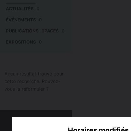
ACTUALITÉS
0
ÉVÉNEMENTS
0
PUBLICATIONS
0
PAGES
0
EXPOSITIONS
0
Aucun résultat trouvé pour
cette recherche. Pouvez-
vous la reformuler ?
Horaires modifiés