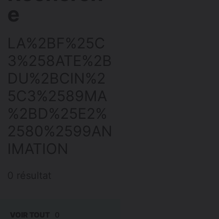
e
LA%2BF%25C
3%258ATE%2B
DU%2BCIN%2
5C3%2589MA
%2BD%25E2%
2580%2599AN
IMATION
0 résultat
VOIR TOUT
0