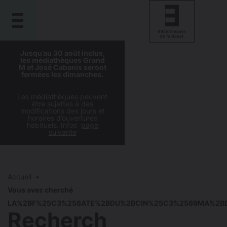
Gestion de vos préférences sur les cookies
Aller
Aller
Aller
Aller
Jusqu’au 30 août inclus,
au
à
à
au
les médiathèques Grand
contenu
M et José Cabanis seront
la
la
pied
fermées les dimanches.
principal
navigation
recherche
de
page
Les médiathèques peuvent
être sujettes à des
modifications des jours et
horaires d’ouvertures
habituels. Infos
page
suivante
Accueil
Vous avez cherché
LA%2BF%25C3%258ATE%2BDU%2BCIN%25C3%2589MA%2BD
Recherch