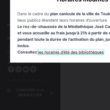
Dans le cadre du
plan canicule de la ville de Tou
lieux publics étendent leurs horaires d’ouverture.
logo
Le rez-de-chaussée de la Médiathèque José Caba
:
logo
et vous accueille au frais jusqu’à 21h à partir de
Bibliothèques
:
NOUS CONTACTER
pendant toute la durée de l’activation du plan, j
de
Mairie
Toulouse
inclus
.
1 Allée Jacques Chaban-
de
Consultez
les horaires d’été des bibliothèques
Delmas
Toulouse
31500
Toulouse
Tel :
05 62 27 40 88
Facebook
Instagram
YouTube
linkedin
S'INSCRIRE À LA
NEWSLETTER