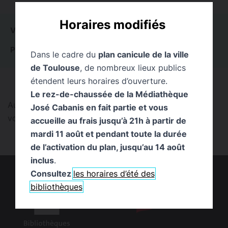
Horaires modifiés
VOIR TOUT
0
ACTUALITÉS
0
ÉVÉNEMENTS
0
PUBLICATIONS
0
PAGES
0
EXPOSITIONS
0
Dans le cadre du
plan canicule de la ville
de Toulouse
, de nombreux lieux publics
étendent leurs horaires d’ouverture.
Le rez-de-chaussée de la Médiathèque
Aucun résultat trouvé pour cette recherche. Pouvez-
José Cabanis en fait partie et vous
vous la reformuler ?
accueille au frais jusqu’à 21h à partir de
mardi 11 août et pendant toute la durée
de l’activation du plan, jusqu’au 14 août
inclus
.
Consultez
les horaires d’été des
bibliothèques
logo