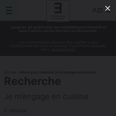
Gestion de vos préférences sur les cookies
Aller
Aller
Aller
Aller
Jusqu’au 30 août inclus, les médiathèques Grand M et
au
à
à
au
José Cabanis seront fermées les dimanches.
contenu
la
la
pied
principal
navigation
recherche
de
Les médiathèques peuvent être sujettes à des
modifications des jours et horaires d’ouvertures habituels.
page
Infos
page suivante
Accueil
Vous avez cherché Je m’engage en cuisine
Recherche
Je m’engage en cuisine
0 résultat