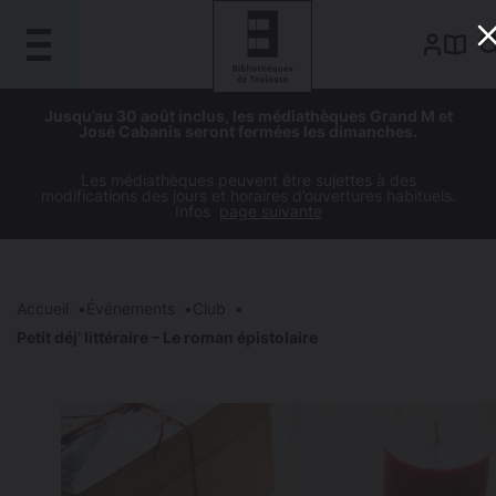
Gestion de vos préférences sur les cookies
Aller
Aller
Aller
Aller
Jusqu’au 30 août inclus, les médiathèques Grand M et
au
à
à
au
José Cabanis seront fermées les dimanches.
contenu
la
la
pied
principal
navigation
recherche
de
Les médiathèques peuvent être sujettes à des
modifications des jours et horaires d’ouvertures habituels.
page
Infos
page suivante
Accueil
Événements
Club
Petit déj’ littéraire – Le roman épistolaire