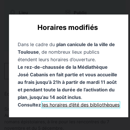
Lieu
Public
Médiathèque
Tout Public
Horaires modifiés
Serveyrolles
Dans le cadre du
plan canicule de la ville de
Toulouse
, de nombreux lieux publics
étendent leurs horaires d’ouverture.
Le rez-de-chaussée de la Médiathèque
HORAIRES
José Cabanis en fait partie et vous accueille
au frais jusqu’à 21h à partir de mardi 11 août
et pendant toute la durée de l’activation du
Échanges
plan, jusqu’au 14 août inclus
.
Consultez
les horaires d’été des bibliothèques
Samedi 10 octobre - 10h30
Autour d'un thé/café, venez découvrir la sélection de
romans épistolaires, à lire pour les rencontres du 7
novembre et du 5 décembre.