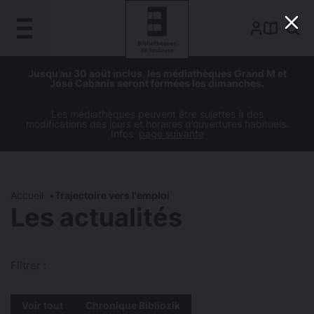
Gestion de vos préférences sur les cookies
Aller
Aller
Aller
Aller
Jusqu’au 30 août inclus, les médiathèques Grand M et
au
à
à
au
José Cabanis seront fermées les dimanches.
contenu
la
la
pied
principal
navigation
recherche
de
Les médiathèques peuvent être sujettes à des
modifications des jours et horaires d’ouvertures habituels.
page
Infos
page suivante
Accueil
Trajectoire vers l'emploi
Les actualités
Filtrer :
Voir tout
Chronique Bibliozik