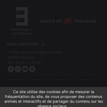
logo
:
logo
Mairie
:
de
NOUS CONTACTER
Bibliothèques
Toulouse
1 Allée Jacques Chaban-Delmas
de
31500
Toulouse
Toulouse
Tel :
05 62 27 40 88
Facebook
Instagram
YouTube
linkedin
S'INSCRIRE À LA NEWSLETTER
Ce site utilise des cookies afin de mesurer la
fréquentation du site, de vous proposer des contenus
animés et interactifs et de partager du contenu sur les
réseaux sociaux...