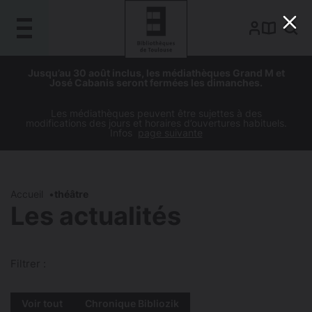
Gestion de vos préférences sur les cookies
Aller
Aller
Aller
Aller
Jusqu’au 30 août inclus, les médiathèques Grand M et
au
à
à
au
José Cabanis seront fermées les dimanches.
contenu
la
la
pied
principal
navigation
recherche
de
Les médiathèques peuvent être sujettes à des
modifications des jours et horaires d’ouvertures habituels.
page
Infos
page suivante
Accueil
théâtre
Les actualités
Filtrer :
Voir tout
Chronique Bibliozik