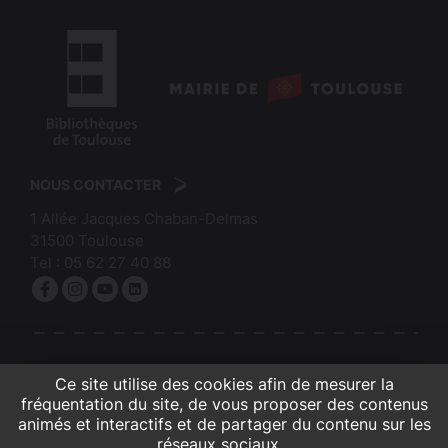
logo
:
logo
Mairie
:
de
NOUS CONTACTER
Bibliothèques
Toulouse
1 Allée Jacques Chaban-Delmas
de
31500
Toulouse
Toulouse
Tel :
05 62 27 40 88
Facebook
Instagram
YouTube
linkedin
S'INSCRIRE À LA NEWSLETTER
Ce site utilise des cookies afin de mesurer la
fréquentation du site, de vous proposer des contenus
animés et interactifs et de partager du contenu sur les
réseaux sociaux...