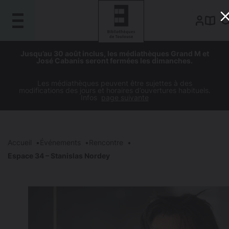
Gestion de vos préférences sur les cookies
Aller
Aller
Aller
Aller
Jusqu’au 30 août inclus, les médiathèques Grand M et
au
à
à
au
José Cabanis seront fermées les dimanches.
contenu
la
la
pied
principal
navigation
recherche
de
Les médiathèques peuvent être sujettes à des
modifications des jours et horaires d’ouvertures habituels.
page
Infos
page suivante
Accueil
Événements
Rencontre
Espace 34 – Stanislas Nordey