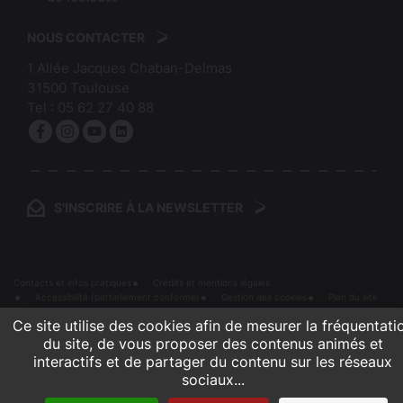
logo
Mairie
:
de
NOUS CONTACTER
Bibliothèques
Toulouse
1 Allée Jacques Chaban-Delmas
de
31500
Toulouse
Toulouse
Tel :
05 62 27 40 88
Facebook
Instagram
YouTube
linkedin
S'INSCRIRE À LA NEWSLETTER
Contacts et infos pratiques
Crédits et mentions légales
Accessibilité (partiellement conforme)
Gestion des cookies
Plan du site
Ce site utilise des cookies afin de mesurer la fréquentati
du site, de vous proposer des contenus animés et
interactifs et de partager du contenu sur les réseaux
sociaux...