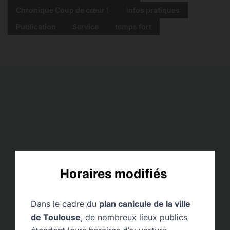
Chronique Coup de cœur !
infos pratiques
Publication
Service
temps fort
Horaires modifiés
Dans le cadre du
plan canicule de la ville
de Toulouse
, de nombreux lieux publics
Le chagrin des absents d’Ashur Etwebi