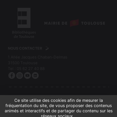
logo
:
logo
Mairie
:
de
NOUS CONTACTER
Bibliothèques
Toulouse
1 Allée Jacques Chaban-Delmas
de
31500
Toulouse
Toulouse
Tel :
05 62 27 40 88
Facebook
Instagram
YouTube
linkedin
S'INSCRIRE À LA NEWSLETTER
Ce site utilise des cookies afin de mesurer la
fréquentation du site, de vous proposer des contenus
animés et interactifs et de partager du contenu sur les
réseaux sociaux...