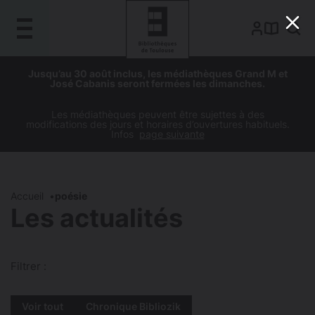
Gestion de vos préférences sur les cookies
Aller
Aller
Aller
Aller
Jusqu’au 30 août inclus, les médiathèques Grand M et
au
à
à
au
José Cabanis seront fermées les dimanches.
contenu
la
la
pied
principal
navigation
recherche
de
Les médiathèques peuvent être sujettes à des
modifications des jours et horaires d’ouvertures habituels.
page
Infos
page suivante
Accueil
poésie
Les actualités
Filtrer :
Voir tout
Chronique Bibliozik