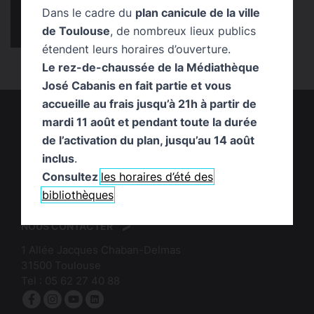
Dans le cadre du
plan canicule de la ville
Chronique Coup de cœur !
infos pratiques
de Toulouse
, de nombreux lieux publics
Publication
Service
temps fort
étendent leurs horaires d’ouverture.
Le rez-de-chaussée de la Médiathèque
José Cabanis en fait partie et vous
accueille au frais jusqu’à 21h à partir de
mardi 11 août et pendant toute la durée
de l’activation du plan, jusqu’au 14 août
inclus
.
Consultez
les horaires d’été des
logo
:
bibliothèques
logo
Mairie
:
de
NOUS CONTACTER
Bibliothèques
Toulouse
1 Allée Jacques Chaban-Delmas
de
31500
Toulouse
Toulouse
Tel :
05 62 27 40 88
Facebook
Instagram
YouTube
linkedin