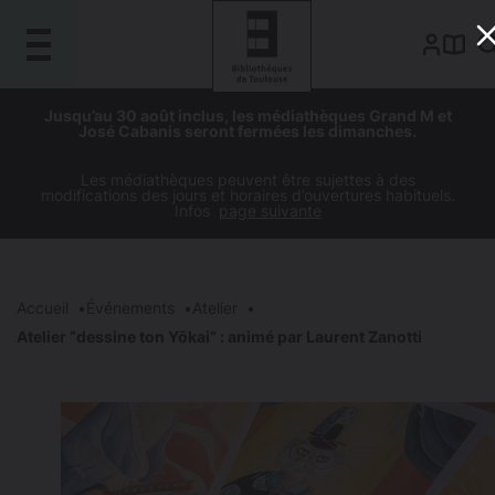
Gestion de vos préférences sur les cookies
Aller
Aller
Aller
Aller
Jusqu’au 30 août inclus, les médiathèques Grand M et
au
à
à
au
José Cabanis seront fermées les dimanches.
contenu
la
la
pied
principal
navigation
recherche
de
Les médiathèques peuvent être sujettes à des
modifications des jours et horaires d’ouvertures habituels.
page
Infos
page suivante
Accueil
Événements
Atelier
Atelier “dessine ton Yōkai” : animé par Laurent Zanotti