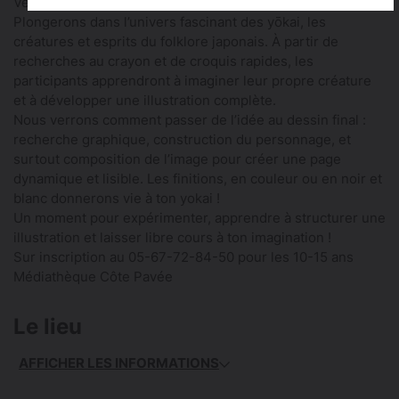
Vendredi 29 mai de 17 h à 19 h
Plongerons dans l’univers fascinant des yōkai, les
créatures et esprits du folklore japonais. À partir de
recherches au crayon et de croquis rapides, les
participants apprendront à imaginer leur propre créature
et à développer une illustration complète.
Nous verrons comment passer de l’idée au dessin final :
recherche graphique, construction du personnage, et
surtout composition de l’image pour créer une page
dynamique et lisible. Les finitions, en couleur ou en noir et
blanc donnerons vie à ton yokai !
Un moment pour expérimenter, apprendre à structurer une
illustration et laisser libre cours à ton imagination !
Sur inscription au 05-67-72-84-50 pour les 10-15 ans
Médiathèque Côte Pavée
Le lieu
AFFICHER LES INFORMATIONS