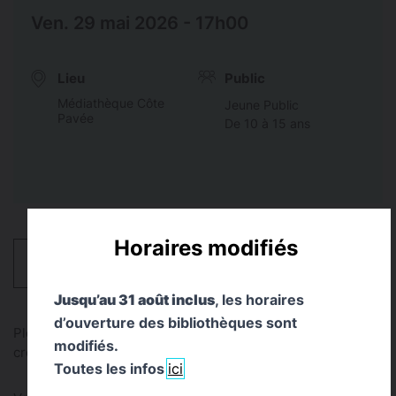
Ven. 29 mai 2026 - 17h00
Lieu
Public
Médiathèque Côte
Jeune Public
Pavée
De 10 à 15 ans
Horaires modifiés
HORAIRES
Jusqu’au 31 août inclus
, les horaires
d’ouverture des bibliothèques sont
Plongerons dans l’univers fascinant des yōkai, les
modifiés.
créatures et esprits du folklore japonais.
Toutes les infos
ici