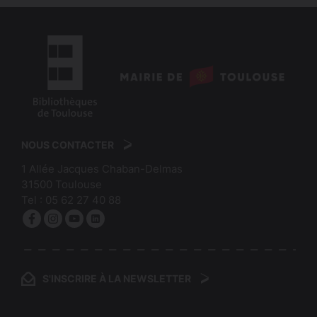
logo
:
logo
Mairie
:
de
NOUS CONTACTER
Bibliothèques
Toulouse
1 Allée Jacques Chaban-Delmas
de
31500
Toulouse
Toulouse
Tel :
05 62 27 40 88
Facebook
Instagram
YouTube
linkedin
S'INSCRIRE À LA NEWSLETTER