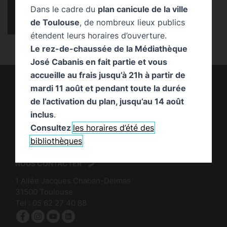
Dans le cadre du
plan canicule de la ville
Chronique Coup de cœur !
infos pratiques
de Toulouse
, de nombreux lieux publics
Publication
Service
temps fort
étendent leurs horaires d’ouverture.
Le rez-de-chaussée de la Médiathèque
José Cabanis en fait partie et vous
accueille au frais jusqu’à 21h à partir de
mardi 11 août et pendant toute la durée
de l’activation du plan, jusqu’au 14 août
inclus
.
Consultez
les horaires d’été des
logo
:
bibliothèques
logo
Mairie
:
de
NOUS CONTACTER
Bibliothèques
Toulouse
1 Allée Jacques Chaban-Delmas
de
31500
Toulouse
Toulouse
Tel :
05 62 27 40 88
Facebook
Instagram
YouTube
linkedin