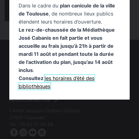
Dans le cadre du
plan canicule de la ville
Chronique Coup de cœur !
infos pratiques
de Toulouse
, de nombreux lieux publics
Publication
Service
temps fort
étendent leurs horaires d’ouverture.
Le rez-de-chaussée de la Médiathèque
José Cabanis en fait partie et vous
accueille au frais jusqu’à 21h à partir de
mardi 11 août et pendant toute la durée
de l’activation du plan, jusqu’au 14 août
inclus
.
Consultez
les horaires d’été des
logo
:
bibliothèques
logo
Mairie
:
de
NOUS CONTACTER
Bibliothèques
Toulouse
1 Allée Jacques Chaban-Delmas
de
31500
Toulouse
Toulouse
Tel :
05 62 27 40 88
Facebook
Instagram
YouTube
linkedin