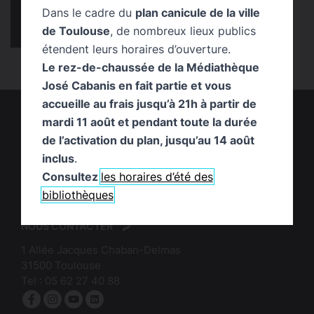
Dans le cadre du
plan canicule de la ville
Chronique Coup de cœur !
infos pratiques
de Toulouse
, de nombreux lieux publics
Publication
Service
temps fort
étendent leurs horaires d’ouverture.
Le rez-de-chaussée de la Médiathèque
José Cabanis en fait partie et vous
accueille au frais jusqu’à 21h à partir de
mardi 11 août et pendant toute la durée
de l’activation du plan, jusqu’au 14 août
inclus
.
Consultez
les horaires d’été des
logo
:
bibliothèques
logo
Mairie
:
de
NOUS CONTACTER
Bibliothèques
Toulouse
1 Allée Jacques Chaban-Delmas
de
31500
Toulouse
Toulouse
Tel :
05 62 27 40 88
Facebook
Instagram
YouTube
linkedin