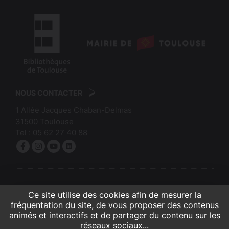
logo
:
logo
Mairie
:
de
NOUS CONTACTER
Bibliothèques
Toulouse
1 Allée Jacques Chaban-Delmas
de
31500
Toulouse
Toulouse
Tel :
05 62 27 40 88
Facebook
Instagram
YouTube
linkedin
S'INSCRIRE À LA NEWSLETTER
Ce site utilise des cookies afin de mesurer la
fréquentation du site, de vous proposer des contenus
animés et interactifs et de partager du contenu sur les
réseaux sociaux...