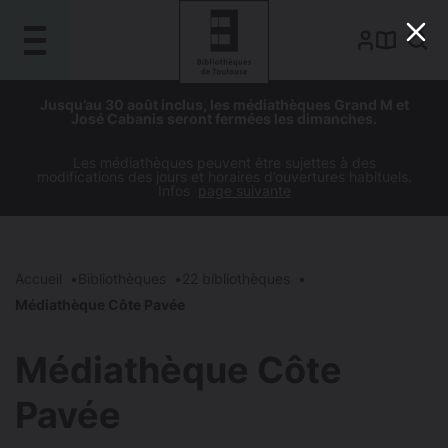
Gestion de vos préférences sur les cookies
Aller
Aller
Aller
Aller
Jusqu’au 30 août inclus, les médiathèques Grand M et
au
à
à
au
José Cabanis seront fermées les dimanches.
contenu
la
la
pied
principal
navigation
recherche
de
Les médiathèques peuvent être sujettes à des
modifications des jours et horaires d’ouvertures habituels.
page
Infos
page suivante
Accueil
Bibliothèques
22 bibliothèques
Médiathèque Côte Pavée
Médiathèque Côte
Pavée