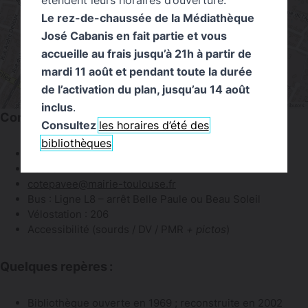
Le rez-de-chaussée de la Médiathèque
José Cabanis en fait partie et vous
accueille au frais jusqu’à 21h à partir de
mardi 11 août et pendant toute la durée
de l’activation du plan, jusqu’au 14 août
inclus
.
Leaflet
|
©
OpenStreetMap
contributors
Contacts et accès
Consultez
les horaires d’été des
bibliothèques
Accueil Jeunesse : 05-67-72-84-50
Accueil Adultes : 05-67-72-84-47
cotepavee@mairie-toulouse.fr
Bus : Ligne L8 – arrêt Belle Paule ou Beau Soleil
Vélostation : 206
Accessibilité (sourds / DV / PMR
+ pictos
)
Quelques repères :
Bibliothèque ouverte en 1969 ; reconstruite en 2002