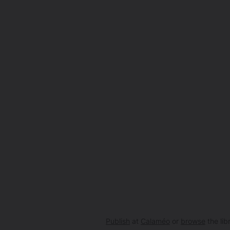
Publish
at
Calaméo
or
browse
the lib