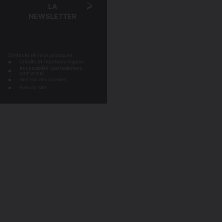
LA
NEWSLETTER
Contacts et infos pratiques
Crédits et mentions légales
Accessibilité (partiellement
conforme)
Gestion des cookies
Plan du site