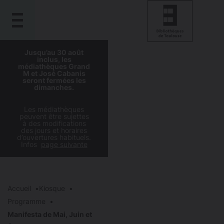
Gestion de vos préférences sur les cookies
Aller
Aller
Aller
Aller
Jusqu’au 30 août
au
à
à
au
inclus, les
contenu
médiathèques Grand
la
la
pied
M et José Cabanis
principal
navigation
recherche
de
seront fermées les
dimanches.
page
Les médiathèques
peuvent être sujettes
à des modifications
des jours et horaires
d’ouvertures habituels.
Infos
page suivante
Accueil
Kiosque
Programme
Manifesta de Mai, Juin et