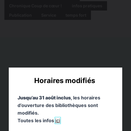
Chronique Coup de cœur !
infos pratiques
Publication
Service
temps fort
Horaires modifiés
Jusqu’au 31 août inclus
, les horaires
d’ouverture des bibliothèques sont
modifiés.
Toutes les infos
ici
BIBLIOPLAGE