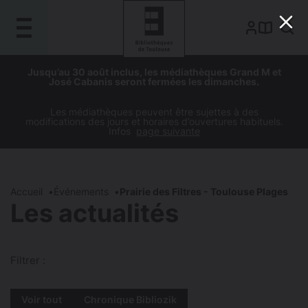
Gestion de vos préférences sur les cookies
Aller
Aller
Aller
Aller
Jusqu’au 30 août inclus, les médiathèques Grand M et
au
à
à
au
José Cabanis seront fermées les dimanches.
contenu
la
la
pied
principal
navigation
recherche
de
Les médiathèques peuvent être sujettes à des
modifications des jours et horaires d’ouvertures habituels.
page
Infos
page suivante
Accueil
Événements
Prairie des Filtres - Toulouse Plages
Les actualités
Filtrer :
Voir tout
Chronique Bibliozik