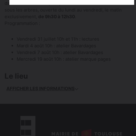
dans cette bibliothèque éphémère en bord de Garonne et
sous les arbres, ouverte du lundi au vendredi, le matin
exclusivement,
de 9h30 à 12h30
.
Programmation :
Vendredi 31 juillet 10h et 11h : lectures
Mardi 4 août 10h : atelier Bavardages
Vendredi 7 août 10h : atelier Bavardages
Mercredi 19 août 10h : atelier marque pages
Le lieu
AFFICHER LES INFORMATIONS