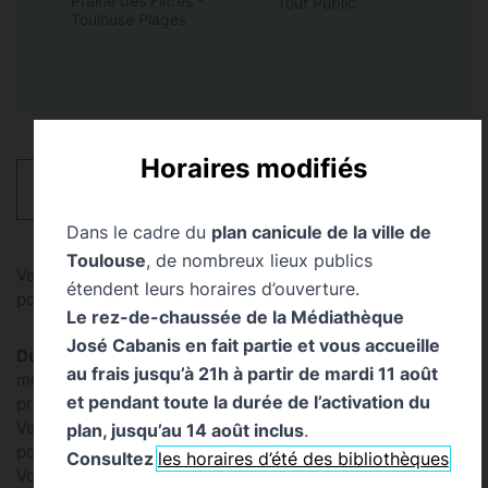
Prairie des Filtres -
Tout Public
Toulouse Plages
Horaires modifiés
HORAIRES
Dans le cadre du
plan canicule de la ville de
Toulouse
, de nombreux lieux publics
Venez faire un tour et voir notre bibliobus installé à la
étendent leurs horaires d’ouverture.
pointe de la Prairie des Filtres, vers le Pont-Neuf.
Le rez-de-chaussée de la Médiathèque
José Cabanis en fait partie et vous accueille
Du 27 juillet au 21 août,
la Prairie des filtres se
au frais jusqu’à 21h à partir de mardi 11 août
métamorphose en
Toulouse plages
et la bibliothèque y
et pendant toute la durée de l’activation du
prend ses quartiers d'été : c'est le retour de Biblioplage !
Venez faire un tour et voir notre bibliobus installé à la
plan, jusqu’au 14 août inclus
.
pointe de la Prairie des Filtres, vers le Pont-Neuf.
Consultez
les horaires d’été des bibliothèques
Vous pourrez lire et découvrir les collections proposées