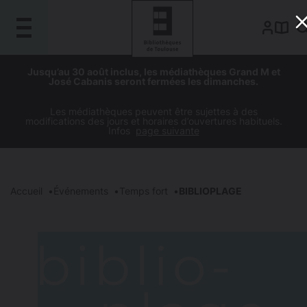
Gestion de vos préférences sur les cookies
Aller
Aller
Aller
Aller
Jusqu’au 30 août inclus, les médiathèques Grand M et
au
à
à
au
José Cabanis seront fermées les dimanches.
contenu
la
la
pied
principal
navigation
recherche
de
Les médiathèques peuvent être sujettes à des
modifications des jours et horaires d’ouvertures habituels.
page
Infos
page suivante
Accueil
Événements
Temps fort
BIBLIOPLAGE