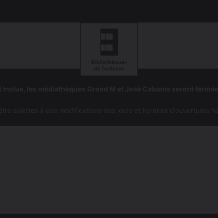
Aller
Aller
à
à
 inclus, les médiathèques Grand M et José Cabanis seront fermé
la
la
navigation
recherc
e sujettes à des modifications des jours et horaires d’ouvertures h