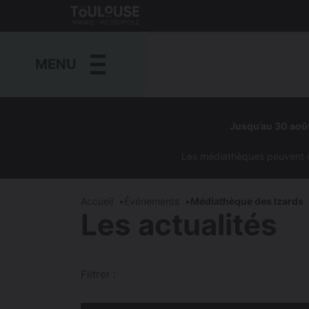
Gestion de vos préférences sur les cookies
Toulouse
métropole
MENU
Aller
au
Jusqu’au 30 août
contenu
principal
Les médiathèques peuvent êtr
Accueil
Événements
Médiathèque des Izards
Les actualités
Filtrer :