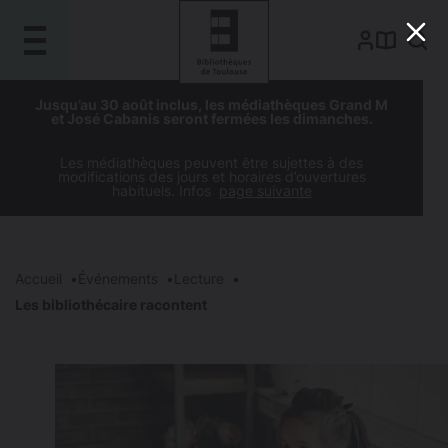
Gestion de vos préférences sur les cookies
Aller
Aller
Aller
Aller
Jusqu’au 30 août inclus, les médiathèques Grand M
au
à
à
au
et José Cabanis seront fermées les dimanches.
contenu
la
la
pied
principal
navigation
recherche
de
Les médiathèques peuvent être sujettes à des
modifications des jours et horaires d’ouvertures
page
habituels. Infos
page suivante
Accueil
Événements
Lecture
Les bibliothécaire racontent