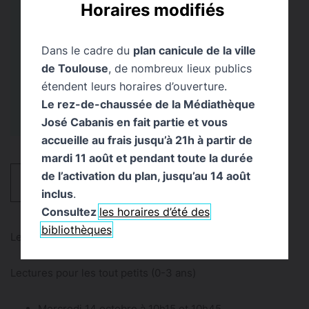
14 octobre → 9 décembre 2026
Horaires modifiés
Lieu
Public
Dans le cadre du
plan canicule de la ville
Médiathèque des
Jeune Public
de Toulouse
, de nombreux lieux publics
Izards
étendent leurs horaires d’ouverture.
Le rez-de-chaussée de la Médiathèque
José Cabanis en fait partie et vous
accueille au frais jusqu’à 21h à partir de
mardi 11 août et pendant toute la durée
de l’activation du plan, jusqu’au 14 août
HORAIRES
inclus
.
Consultez
les horaires d’été des
bibliothèques
Lectures pour les tout petits (0-3 ans)
Lectures pour les tout petits (0-3 ans)
Mercredi 14 octobre à 10h15 et 10h45