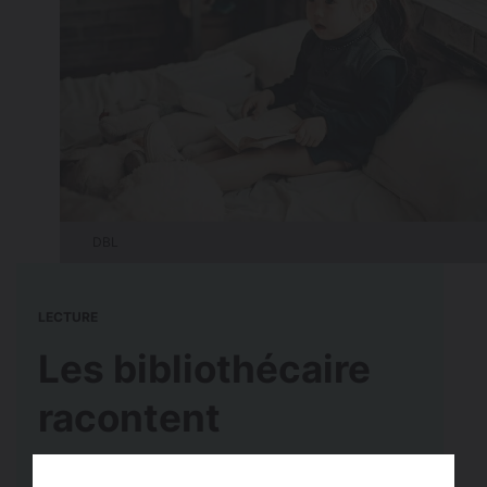
DBL
LECTURE
Les bibliothécaire
racontent