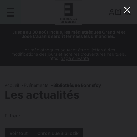
Gestion de vos préférences sur les cookies
Aller
Aller
Aller
Aller
Jusqu’au 30 août inclus, les médiathèques Grand M et
au
à
à
au
José Cabanis seront fermées les dimanches.
contenu
la
la
pied
principal
navigation
recherche
de
Les médiathèques peuvent être sujettes à des
modifications des jours et horaires d’ouvertures habituels.
page
Infos
page suivante
Accueil
Événements
Bibliothèque Bonnefoy
Les actualités
Filtrer :
Voir tout
Chronique Bibliozik