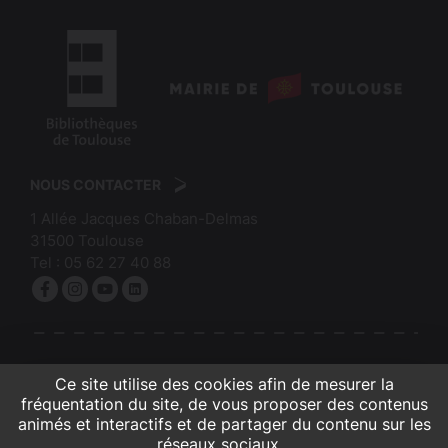
logo
:
logo
Mairie
:
de
NOUS CONTACTER
Bibliothèques
Toulouse
1 Allée Jacques Chaban-Delmas
de
31500
Toulouse
Toulouse
Tel :
05 62 27 40 88
Facebook
Instagram
YouTube
linkedin
S'INSCRIRE À LA NEWSLETTER
Ce site utilise des cookies afin de mesurer la
fréquentation du site, de vous proposer des contenus
animés et interactifs et de partager du contenu sur les
réseaux sociaux...