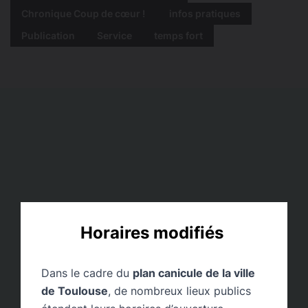
Chronique Coup de cœur !
infos pratiques
Publication
Service
temps fort
Horaires modifiés
Dans le cadre du
plan canicule de la ville
de Toulouse
, de nombreux lieux publics
Les Balades de Tistou