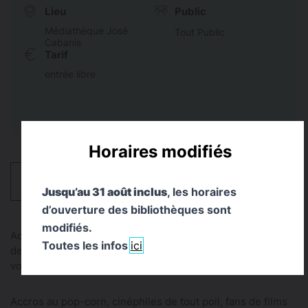
Lieu
Public
Médiathèque José
Tout Public
Cabanis
Tarif
entrée libre
Horaires modifiés
HORAIRES
Jusqu’au 31 août inclus
, les horaires
d’ouverture des bibliothèques sont
modifiés.
Accros au pop-corn, cinéphiles de tout poil, fans de films
Toutes les infos
ici
de genres ou amoureux occasionnels du septième art,
vous avez envie d’en parler ? -
Accros au pop-corn, cinéphiles de tout poil, fans de films