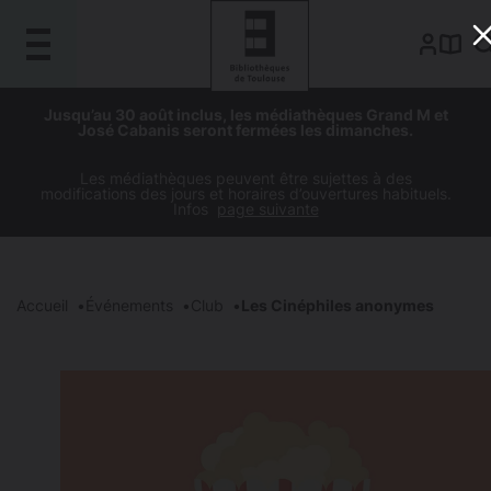
Gestion de vos préférences sur les cookies
Aller
Aller
Aller
Aller
Jusqu’au 30 août inclus, les médiathèques Grand M et
au
à
à
au
José Cabanis seront fermées les dimanches.
contenu
la
la
pied
principal
navigation
recherche
de
Les médiathèques peuvent être sujettes à des
modifications des jours et horaires d’ouvertures habituels.
page
Infos
page suivante
Accueil
Événements
Club
Les Cinéphiles anonymes