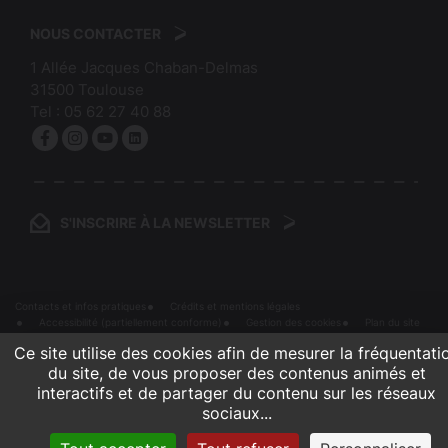
logo
Mairie
:
de
NOUS CONTACTER
Bibliothèques
Toulouse
1 Allée Jacques Chaban-Delmas
de
31500
Toulouse
Toulouse
Tel :
05 62 27 40 88
Facebook
Instagram
YouTube
linkedin
S'INSCRIRE À LA NEWSLETTER
Contacts et infos pratiques
Crédits et mentions légales
Accessibilité (partiellement conforme)
Gestion des cookies
Plan du site
Ce site utilise des cookies afin de mesurer la fréquentati
du site, de vous proposer des contenus animés et
interactifs et de partager du contenu sur les réseaux
sociaux...