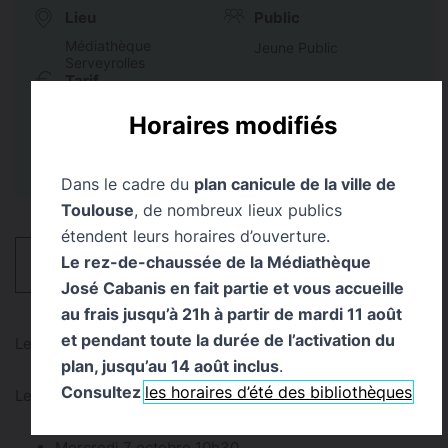
Lieu
Public
Médiathèque
Jeune Public
Serveyrolles
Tarif
Sur inscription par téléphone
Horaires modifiés
Dans le cadre du
plan canicule de la ville de
Toulouse
, de nombreux lieux publics
étendent leurs horaires d’ouverture.
Le rez-de-chaussée de la Médiathèque
HORAIRES
José Cabanis en fait partie et vous accueille
au frais jusqu’à 21h à partir de mardi 11 août
et pendant toute la durée de l’activation du
Lectures pour les 0-3 ans
plan, jusqu’au 14 août inclus
.
Consultez
les horaires d’été des bibliothèques
Lecture "Les bébés bouquinent"
Mercredi 7 octobre 10h30