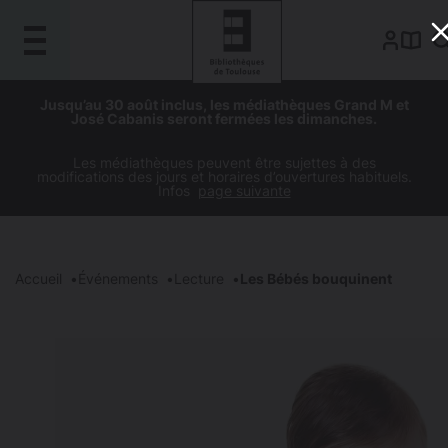
Gestion de vos préférences sur les cookies
Aller
Aller
Aller
Aller
Jusqu’au 30 août inclus, les médiathèques Grand M et
au
à
à
au
José Cabanis seront fermées les dimanches.
contenu
la
la
pied
principal
navigation
recherche
de
Les médiathèques peuvent être sujettes à des
modifications des jours et horaires d’ouvertures habituels.
page
Infos
page suivante
Accueil
Événements
Lecture
Les Bébés bouquinent