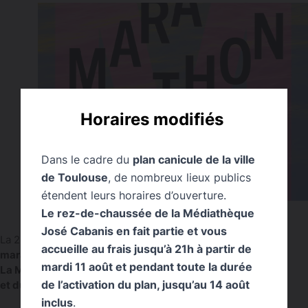
Horaires modifiés
Dans le cadre du
plan canicule de la ville
de Toulouse
, de nombreux lieux publics
étendent leurs horaires d’ouverture.
Le rez-de-chaussée de la Médiathèque
José Cabanis en fait partie et vous
e
La 22
édition du festival international de littérature
Le
accueille au frais jusqu’à 21h à partir de
marathon des mots
aura lieu au 8 au 12 avril 2026.
mardi 11 août et pendant toute la durée
La Médiathèque José Cabanis et la Bibliothèque d’étude
de l’activation du plan, jusqu’au 14 août
et du patrimoine y participent.
inclus
.