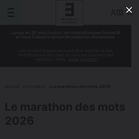
Gestion de vos préférences sur les cookies
Aller
Aller
Aller
Aller
Jusqu’au 30 août inclus, les médiathèques Grand M
au
à
à
au
et José Cabanis seront fermées les dimanches.
contenu
la
la
pied
principal
navigation
recherche
de
Les médiathèques peuvent être sujettes à des
modifications des jours et horaires d’ouvertures
page
habituels. Infos
page suivante
Accueil
Hors Menu
Le marathon des mots 2026
Le marathon des mots
2026