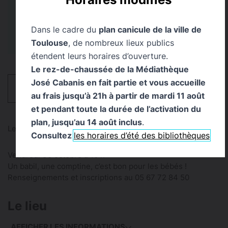
Médiathèque Côte
Jeune Public
Pavée
Dans le cadre du
plan canicule de la ville de
Toulouse
, de nombreux lieux publics
étendent leurs horaires d’ouverture.
Le rez-de-chaussée de la Médiathèque
José Cabanis en fait partie et vous accueille
HORAIRES
au frais jusqu’à 21h à partir de mardi 11 août
et pendant toute la durée de l’activation du
plan, jusqu’au 14 août inclus
.
Lectures et chansons pour les 0-3 ans
Consultez
les horaires d’été des bibliothèques
Vendredi 30 octobre à 10 h
Un babil, une comptine, c’est bon pour les bébés !
Renseignements et inscriptions au 05 67 72 84 50
Le lieu
AFFICHER LES INFORMATIONS