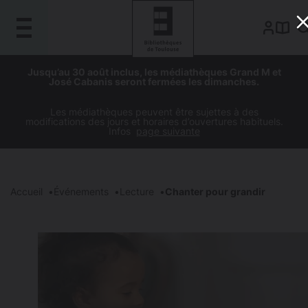
Gestion de vos préférences sur les cookies
Aller
Aller
Aller
Aller
Jusqu’au 30 août inclus, les médiathèques Grand M et
au
à
à
au
José Cabanis seront fermées les dimanches.
contenu
la
la
pied
principal
navigation
recherche
de
Les médiathèques peuvent être sujettes à des
modifications des jours et horaires d’ouvertures habituels.
page
Infos
page suivante
Accueil
Événements
Lecture
Chanter pour grandir