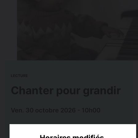
LECTURE
Chanter pour grandir
Ven. 30 octobre 2026 - 10h00
Lieu
Public
Horaires modifiés