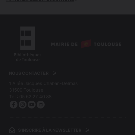
logo
:
logo
Mairie
:
de
NOUS CONTACTER
Bibliothèques
Toulouse
1 Allée Jacques Chaban-Delmas
de
31500
Toulouse
Toulouse
Tel :
05 62 27 40 88
Facebook
Instagram
YouTube
linkedin
S'INSCRIRE À LA NEWSLETTER