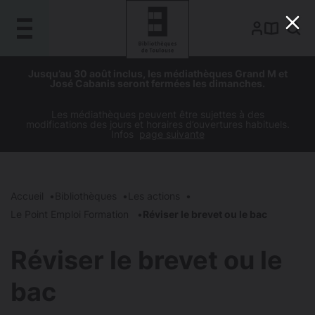
Gestion de vos préférences sur les cookies
Aller
Aller
Aller
Aller
Jusqu’au 30 août inclus, les médiathèques Grand M et
au
à
à
au
José Cabanis seront fermées les dimanches.
contenu
la
la
pied
principal
navigation
recherche
de
Les médiathèques peuvent être sujettes à des
modifications des jours et horaires d’ouvertures habituels.
page
Infos
page suivante
Accueil
Bibliothèques
Les actions
Le Point Emploi Formation
Réviser le brevet ou le bac
Réviser le brevet ou le
bac