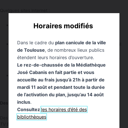
Quelques sites Internet :
Horaires modifiés
Le site
Abc-Apprendre
propose des listes recensant
sites, applications et ressources gratuites utiles pour
bien se préparer pour le
brevet
et pour le
bac
.
Dans le cadre du
plan canicule de la ville
La
Boîte à outils
du site
L’Étudiant
compile tout ce qu’il
de Toulouse
, de nombreux lieux publics
faut pour réviser vos examens depuis le brevet des
collèges jusqu’au troisième cycle : podcasts de cours,
étendent leurs horaires d’ouverture.
vidéos de profs sur des notions phares, annales
Le rez-de-chaussée de la Médiathèque
corrigées, fiches de cours synthétiques…
José Cabanis en fait partie et vous
Le site
Su
jetdeb
ac.fr
classe et met en ligne de
accueille au frais jusqu’à 21h à partir de
nombreuses annales de bac gratuitement et sans
mardi 11 août et pendant toute la durée
inscription.
de l’activation du plan, jusqu’au 14 août
inclus
.
Des vidéos :
Consultez
les horaires d’été des
bibliothèques
Des films par pour chaque épreuve sur le site de
France
TV
Education