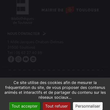
logo
:
logo
Mairie
:
de
NOUS CONTACTER
Bibliothèques
Toulouse
1 Allée Jacques Chaban-Delmas
de
31500
Toulouse
Toulouse
Tel :
05 62 27 40 88
Facebook
Instagram
YouTube
linkedin
S'INSCRIRE À LA NEWSLETTER
Ce site utilise des cookies afin de mesurer la
fréquentation du site, de vous proposer des contenus
animés et interactifs et de partager du contenu sur les
réseaux sociaux...
Contacts et infos pratiques
Crédits et mentions légales
Accessibilité (partiellement conforme)
Gestion des cookies
Plan du site
Tout accepter
Tout refuser
Personnaliser