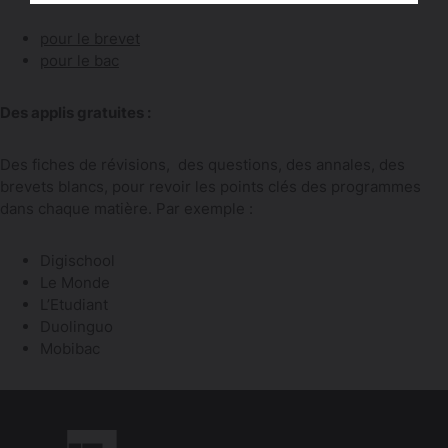
pour le brevet
pour le bac
Des applis gratuites :
Des fiches de révisions, des questions, des annales, des
brevets blancs, pour revoir les points clés des programmes
dans chaque matière. Par exemple :
Digischool
Le Monde
L’Etudiant
Duolinguo
Mobibac